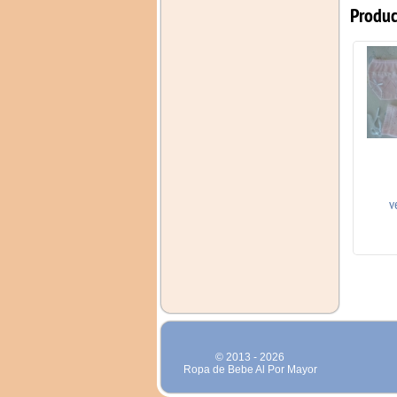
Produc
Austriaco Niño
v
Camel/Celeste
© 2013 -
2026
Ropa de Bebe Al Por Mayor