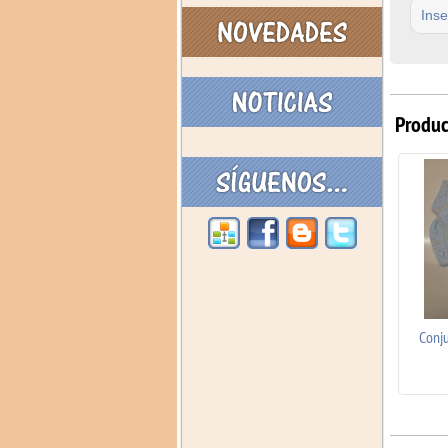
Inse
Produc
Conjunto Crudo/Crudo
Conj
Invierno