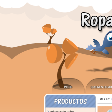
INICIO
QUIENES SOMO
Estás en:
I
articulos de bebe