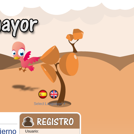
Select Language
▼
ierno
Usuario: