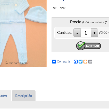
Ref.: 7218
Precio
:
(I.V.A. no incluido)
Cantidad:
(
0.00
Compartir
Facebook
Twitter
Blogger
Email
Clic para Ampliar
arios
Descripción