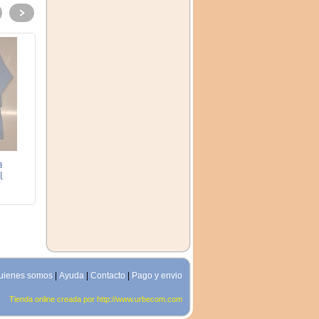
>
a
vestido niña rosa palo
Austriaco Niño
l
Celeste/Camel
uienes somos
|
Ayuda
|
Contacto
|
Pago y envio
Tienda online creada por http://www.urbecom.com