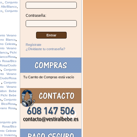
,
co
Conjunto
,
Allo/Blanco
,
co
Conjunto
Contraseña:
unto Verano
,
ano Blanco
,
no Celeste
Regístrate
nto Verano
¿Olvidaste tu contraseña?
,
lanco
Pichi
,
lanco/Rosa
o Rosa/Blco
 Rosa/Crudo
,
o
Conjunto
nto Verano
Tu Carrito de Compras está vacío
 Crudo/Rosa
,
o
Conjunto
nto Verano
aldon Bebe
,
Pichi Bebe
,
te
Conjunto
,
 Blco/Rosa
,
erano Rosa
onjunto gris
o Rosa/Blco
nto Celeste
,
co Invierno