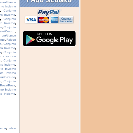
 rosa/blanco
nto invierno
,
o
Conjunto
,
is Invierno
,
o
Conjunto
,
co Invierno
,
no
Conjunto
,
este/Crudo
 cte/blanco
,
erno
Faldon
,
no
Conjunto
,
na Invierno
,
o
Conjunto
o cte/crudo
,
o
Conjunto
,
te invierno
to Invierno
nto Inverno
,
Crudo/crudo
,
o
Conjunto
,
 Rosa/Rosa
nto Invierno
,
co inbierno
,
lanco
pelele