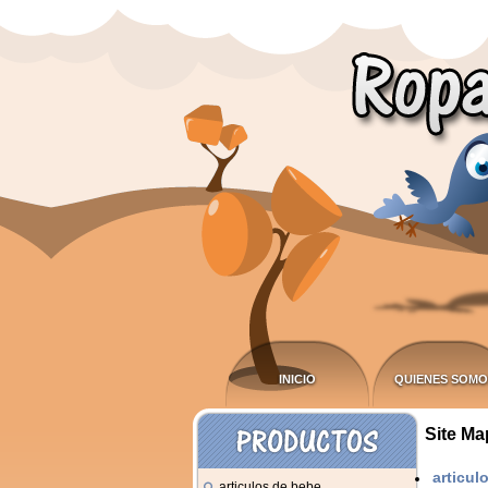
INICIO
QUIENES SOMO
Site Ma
articul
articulos de bebe