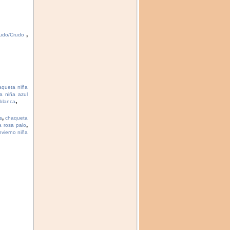
,
rudo/Crudo
aqueta niña
a niña azul
,
 blanca
,
s
chaqueta
,
a rosa palo
invierno niña