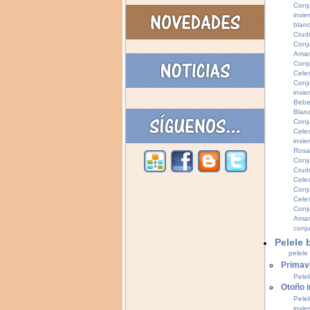
Conj
invie
blan
Crud
Conj
Amari
Conj
Cele
Conj
invie
Bebe
Blan
Conj
Cele
invie
Rosa
Conj
Crud
Cele
Conj
Celes
Conj
Amari
conj
Pelele 
pelele
Primav
Pele
Otoño i
Pelel
invie