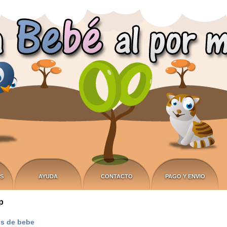
S
AYUDA
CONTACTO
PAGO Y ENVIO
p
os de bebe