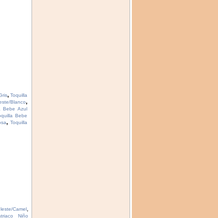
,
Gris
Toquilla
,
este/Blanco
la Bebe Azul
oquilla Bebe
,
osa
Toquilla
,
leste/Camel
striaco Niño