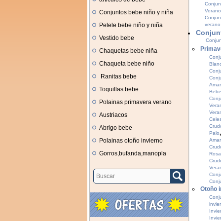
Conjun
Verano
Conjuntos bebe niño y niña
Conjun
Pelele bebe niño y niña
verano 
Conjun
Vestido bebe
Conjun
Primav
Chaquetas bebe niña
Conj
Chaqueta bebe niño
Blan
Conj
Ranitas bebe
Conj
Amari
Toquillas bebe
Bebe
Conj
Polainas primavera verano
Vera
Vera
Austriacos
Cele
Crud
Abrigo bebe
Palo
Polainas otoño invierno
Amar
Crud
Gorros,bufanda,manopla
Rosa
Crud
Vera
Conj
Conj
Otoño i
Conj
invie
Invie
Invie