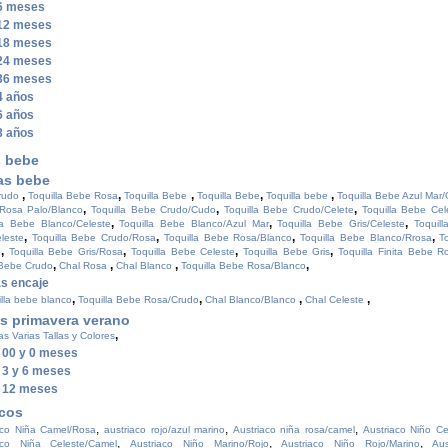
 6 meses
 12 meses
 18 meses
 24 meses
 36 meses
 4 años
 6 años
 8 años
s bebe
as bebe
,
,
,
,
,
crudo
Toquilla Bebe Rosa
Toquilla Bebe
Toquilla Bebe
Toquilla bebe
Toquilla Bebe Azul Mar/
,
,
,
Rosa Palo/Blanco
Toquilla Bebe Crudo/Cudo
Toquilla Bebe Crudo/Celete
Toquilla Bebe Cel
,
,
,
la Bebe Blanco/Celeste
Toquilla Bebe Blanco/Azul Mar
Toquilla Bebe Gris/Celeste
Toquil
,
,
,
,
leste
Toquilla Bebe Crudo/Rosa
Toquilla Bebe Rosa/Blanco
Toquilla Bebe Blanco/Rrosa
T
,
,
,
,
o
Toquilla Bebe Gris/Rosa
Toquilla Bebe Celeste
Toquilla Bebe Gris
Toquilla Finita Bebe R
,
,
,
,
 Bebe Crudo
Chal Rosa
Chal Blanco
Toquilla Bebe Rosa/Blanco
as encaje
,
,
,
,
lla bebe blanco
Toquilla Bebe Rosa/Crudo
Chal Blanco/Blanco
Chal Celeste
s primavera verano
,
as Varias Tallas y Colores
 00 y 0 meses
 3 y 6 meses
a 12 meses
acos
,
,
,
aco Niña Camel/Rosa
austriaco rojo/azul marino
Austriaco niña rosa/camel
Austriaco Niño Ce
,
,
,
aco Niña Celeste/Camel
Austriaco Niño Marino/Rojo
Austriaco Niño Rojo/Marino
Au