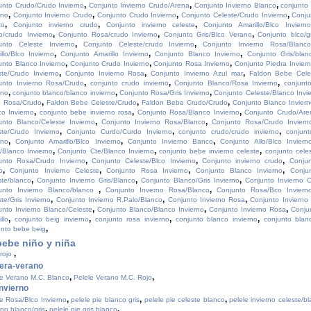
,
,
,
unto Crudo/Crudo Invierno
Conjunto Invierno Crudo/Arena
Conjunto Invierno Blanco
conjunto
,
,
,
,
rno
Conjunto Invierno Crudo
Conjunto Crudo Invierno
Conjunto Celeste/Crudo Invierno
Conju
,
,
,
co
Conjunto invierno crudo
Conjunto invierno celeste
Conjunto Amarillo/Blco Inviern
,
,
,
o/crudo Invierno
Conjunto Rosa/crudo Invierno
Conjunto Gris/Blco Verano
Conjunto blco/gr
,
,
unto Celeste Invierno
Conjunto Celeste/crudo Invierno
Conjunto Invierno Rosa/Blanc
,
,
,
llo/Blco Invierno
Conjunto Amarillo Invierno
Conjunto Blanco Invierno
Conjunto Gris/blan
,
,
,
unto Blanco Invierno
Conjunto Crudo Invierno
Conjunto Rosa Invierno
Conjunto Piedra Invier
,
,
,
ste/Crudo Invierno
Conjunto Invierno Rosa
Conjunto Invierno Azul mar
Faldon Bebe Cel
,
,
,
unto Invierno Rosa/Crudo
conjunto crudo invierno
Conjunto Blanco/Rosa Invierno
conjunto
,
,
,
rno
conjunto blanco/blanco invierno
Conjunto Rosa/Gris Invierno
Conjunto Celeste/Blanco Invi
,
,
,
 Rosa/Crudo
Faldon Bebe Celeste/Crudo
Faldon Bebe Crudo/Crudo
Conjunto Blanco Invier
,
,
,
co Invierno
conjunto bebe invierno rosa
Conjunto Rosa/Blanco Invierno
Conjunto Crudo/Are
,
,
unto Blanco/Celeste Invierno
Conjunto Invierno Rosa/Blanco
Conjunto Rosa/Crudo Inviern
,
,
,
ste/Crudo Invierno
Conjunto Curdo/Curdo Invierno
conjunto crudo/crudo invierno
conjunt
,
,
,
rno
Conjunto Amarillo/Blco Invierno
Conjunto Invierno Banco
Conjunto Allo/Blco Inviern
,
,
,
/Blanco Invierno
Conjunto Cte/Blanco Invierno
conjunto bebe invierno celeste
conjunto celes
,
,
,
unto Rosa/Crudo Invierno
Conjunto Celeste/Blco Invierno
Conjunto invierno crudo
Conjun
,
,
,
,
o
Conjunto Invierno Celeste
Conjunto Rosa Invierno
Conjunto Blanco Invierno
Conju
,
,
,
ste/blanco
Conjunto Invierno Gris/Blanco
Conjunto Blanco/Gris Invierno
Conjunto Invierno 
,
,
unto Invierno Blanco/blanco
Conjunto Inverno Rosa/Blanco
Conjunto Rosa/Bco Inviern
,
,
,
te/Gris Invierno
Conjunto Invierno R.Palo/Blanco
Conjunto Invierno Rosa
Conjunto Invierno
,
,
,
unto Invierno Blanco/Celeste
Conjunto Blanco/Blanco Invierno
Conjunto Invierno Rosa
Conju
,
,
,
,
llo
conjunto beig invierno
conjunto rosa invierno
conjunto blanco invierno
conjunto blan
,
unto bebe beig
bebe niño y niña
,
 rojo
era-verano
,
,
le Verano M.C. Blanco
Pelele Verano M.C. Rojo
nvierno
,
,
,
e Rosa/Blco Invierno
pelele pie blanco gris
pelele pie celeste blanco
pelele invierno celeste/b
,
,
rno blanco/gris
pelele pie gris blanco