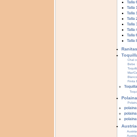
Talla
Talla
Talla
Talla
Talla
Talla
Talla
Talla
Ranita
Toquill
Chal 
Bebe 
Toquil
Mar/Ce
Blanc
Finita
Toquill
Toqui
Polaina
Polain
polaina
polaina
polain
Austri
Austri
Austri