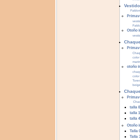
Vestid
Faldo
Primav
vest
Fald
Otoño i
vesti
Chaque
Primav
Chaq
color
mari
otoño i
chaq
color
Torer
beig
Chaque
Primav
Chaq
talla
talla
talla 
Otoño i
Talla
Talla