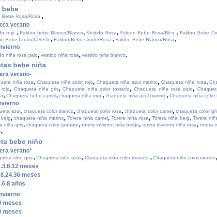
o bebe
,
n Bebe Rosa/Rosa
era verano
,
,
,
,
ido rojo
Faldon bebe Blanco/Blanco
Vestido Rosa
Faldon Bebe Rosa/Blco
Faldon Bebe C
,
,
,
on Bebe Crudo/Celeste
Faldon Bebe Crudo/Rosa
Faldon Bebe Blanco/Rosa
nvierno
,
,
,
do niña rosa palo
vestido niña rosa
vestido niña blanco
tas bebe niña
era verano-
,
,
,
,
ueta niña rosa
Chaqueta niña color rojo
Chaqueta niña azul marino
Chaqueta niña rosa
Ch
,
,
,
,
 rojo
Chaqueta niña gris
Chaqueta niña color tostado
Chaqueta niña rosa palo
Chaquet
,
,
,
,
no
Chaqueta bebe camel
chaqueta niña rojo
chaqueta niña azul marino
Chaqueta niña color
nvierno
,
,
,
,
ueta azul
chaqueta color blanco
chaqueta color rosa
chaqueta color camel
chaqueta color gri
,
,
,
,
,
 beig
chaqueta niña marino
Torera niña camel
Torera niña rosa
Torera niña beig
Torera niñ
,
,
,
,
a niña gris
chaqueta color granate
torera invierno niña beige
torera invierno niña rosa
torera 
,
e
ta bebe niño
era verano*
,
,
,
,
ueta niño gris-
Chaqueta niño azul-
Chaqueta niño color tostado-
Chaqueta niño color marron
 0.3.6.12 meses
 18.24.36 meses
4.6.8 años
nvierno
 0 meses
 3 meses