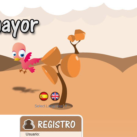
Select Language
▼
Usuario: