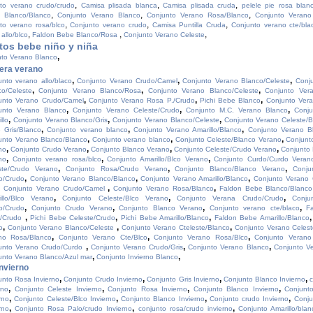
,
,
,
to verano crudo/crudo
Camisa plisada blanca
Camisa plisada cruda
pelele pie rosa blan
,
,
,
 Blanco/Blanco
Conjunto Verano Blanco
Conjunto Verano Rosa/Blanco
Conjunto Verano 
,
,
,
to verano rosa/blco
Conjunto verano crudo
Camisa Puntilla Cruda
Conjunto verano cte/bla
,
,
,
allo/blco
Faldon Bebe Blanco/Rosa
Conjunto Verano Celeste
tos bebe niño y niña
,
to Verano Blanco
era verano
,
,
,
unto verano allo/blaco
Conjunto Verano Crudo/Camel
Conjunto Verano Blanco/Celeste
Conj
,
,
,
co/Celeste
Conjunto Verano Blanco/Rosa
Conjunto Verano Blanco/Celeste
Conjunto Ver
,
,
,
unto Verano Crudo/Camel
Conjunto Verano Rosa P./Crudo
Pichi Bebe Blanco
Conjunto Vera
,
,
,
unto Verano Blanco
Conjunto Verano Celeste/Crudo
Conjunto M.C. Verano Blanco
Conju
,
,
,
llo
Conjunto Verano Blanco/Gris
Conjunto Verano Blanco/Celeste
Conjunto Verano Celeste/B
,
,
,
 Gris/Blanco
Conjunto verano blanco
Conjunto Verano Amarillo/Blanco
Conjunto Verano B
,
,
,
unto Verano Blanco/Blanco
Conjunto verano blanco
Conjunto Celeste/Blanco Verano
Conjunt
,
,
,
,
no
Conjunto Crudo Verano
Conjunto Blanco Verano
Conjunto Celeste/Crudo Verano
Conjunto
,
,
,
no
Conjunto verano rosa/blco
Conjunto Amarillo/Blco Verano
Conjunto Curdo/Curdo Veran
,
,
,
ste/Crudo Verano
Conjunto Rosa/Crudo Verano
Conjunto Blanco/Blanco Verano
Conju
,
,
,
o/Crudo
Conjunto Verano Blanco/Blanco
Conjunto Verano Amarillo/Blanco
Conjunto Verano
,
,
,
Conjunto Verano Crudo/Camel
Conjunto Verano Rosa/Blanco
Faldon Bebe Blanco/Blanc
,
,
,
illo/Blco Verano
Conjunto Celeste/Blco Verano
Conjunto Verana Crudo/Crudo
Conju
,
,
,
,
o/Crudo
Conjunto Crudo Verano
Conjunto Blanco Verano
Conjunto verano cte/blaco
F
,
,
,
/Crudo
Pichi Bebe Celeste/Crudo
Pichi Bebe Amarillo/Blanco
Faldon Bebe Amarillo/Blanco
,
,
,
o
Conjunto Verano Blanco/Celeste
Conjunto Verano Cteleste/Blanco
Conjunto Verano Celes
,
,
,
no Rosa/Blanco
Conjunto Verano Cte/Blco
Conjunto Verano Rosa/Blco
Conjunto Verano
,
,
,
unto Verano Crudo/Curdo
Conjunto Verano Crudo/Gris
Conjunto Verano Blanco
Conjunto V
,
,
unto Verano Blanco/Azul mar
Conjunto Invierno Blanco
nvierno
,
,
,
,
unto Rosa Invierno
Conjunto Crudo Invierno
Conjunto Gris Invierno
Conjunto Blanco Invierno
c
,
,
,
,
rno
Conjunto Celeste Invierno
Conjunto Rosa Invierno
Conjunto Blanco Invierno
Conjunt
,
,
,
,
rno
Conjunto Celeste/Blco Invierno
Conjunto Blanco Invierno
Conjunto crudo Invierno
Conju
,
,
,
rno
Conjunto Rosa Palo/crudo Invierno
conjunto rosa/crudo invierno
Conjunto Amarillo/blan